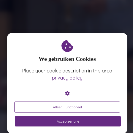
oekers te
 op de
e. Hierdoor
 website-
ren
nte
enties
gebaseerd
We gebruiken Cookies
 gedrag
ze
Place your cookie description in this area
er.
privacy policy
ren
Alleen Functioneel
Accepteer alle