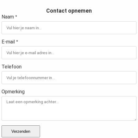
Contact opnemen
Naam
*
gen
E-mail
*
 policy
Telefoon
neel
onele
 zijn
Opmerking
kelijk om
bsite te
ken. Ze
 gebruikt
Verzenden
uncties en