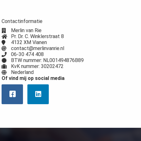
 deze
s kan de
 niet
Contactinformatie
oneren.
Merlin van Rie
Pr. Dr. C. Winklerstraat 8
eken
4132 XM Vianen
contact@merlinvanrie.nl
ische
06-30 474 408
s worden
BTW nummer: NL001494876B89
kt om
KvK nummer: 30202472
em
Nederland
Of vind mij op social media
tie te
elen over
drag van
zoeker op
site.
ng
ingcookies
 gebruikt